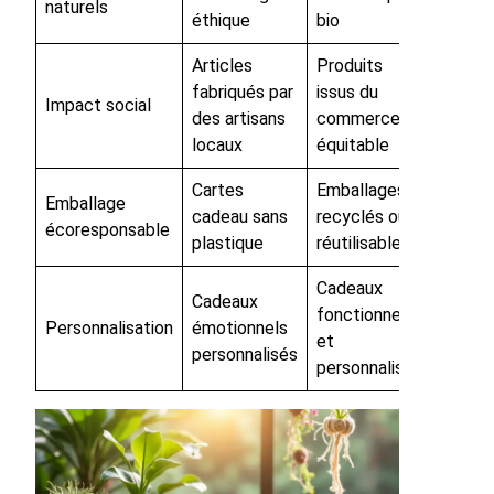
naturels
éthique
bio
Articles
Produits
fabriqués par
issus du
Impact social
des artisans
commerce
locaux
équitable
Cartes
Emballages
Emballage
cadeau sans
recyclés ou
écoresponsable
plastique
réutilisables
Cadeaux
Cadeaux
fonctionnels
Personnalisation
émotionnels
et
personnalisés
personnalisés