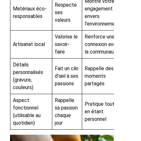
Montre votre
Respecte
Matériaux éco-
engagement
ses
responsables
envers
valeurs
l’environnement
Valorise le
Renforce une
Artisanat local
savoir-
connexion avec
faire
la communauté
Détails
Fait un clin
Rappelle des
personnalisés
d’œil à ses
moments
(gravure,
passions
partagés
couleurs)
Aspect
Rappelle
Pratique tout
fonctionnel
sa passion
en étant
(utilisable au
chaque
personnel
quotidien)
jour