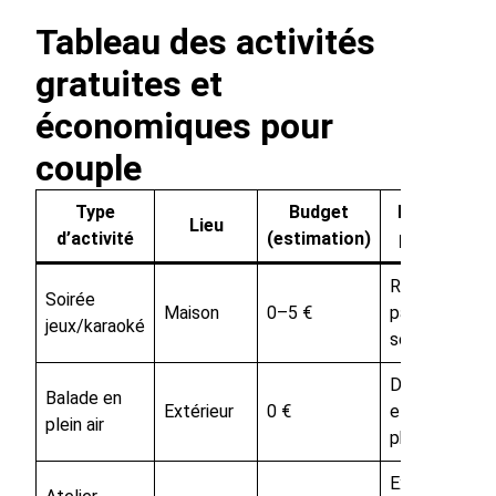
Tableau des activités
gratuites et
économiques pour
couple
Type
Budget
Bénéfice
Lieu
d’activité
(estimation)
principal
Rires
Soirée
Maison
0–5 €
partagés,
jeux/karaoké
souvenirs
Détente
Balade en
Extérieur
0 €
et activité
plein air
physique
Expression