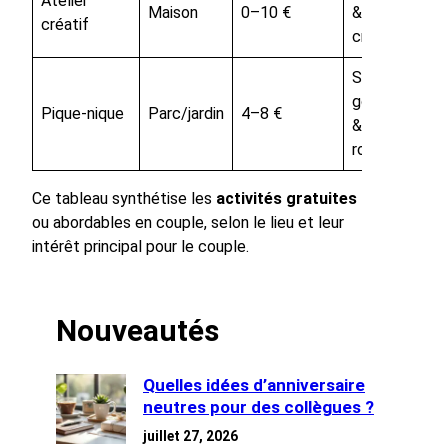
Atelier
Maison
0–10 €
&
créatif
créativité
Sortie
gourmande
Pique-nique
Parc/jardin
4–8 €
&
romantique
Ce tableau synthétise les
activités gratuites
ou abordables en couple, selon le lieu et leur
intérêt principal pour le couple.
Nouveautés
Quelles idées d’anniversaire
neutres pour des collègues ?
juillet 27, 2026