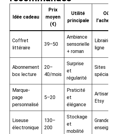
Prix
Utilité
Où
Idée cadeau
moyen
principale
l’acheter
(€)
Ambiance
Coffret
Librairie, en
39–50
sensorielle
littéraire
ligne
+ roman
Surprise
Abonnement
20–
Sites
et
box lecture
40/mois
spécialisés
régularité
Marque-
Praticité
Artisans,
page
5–20
et
Etsy
personnalisé
élégance
Stockage
Liseuse
130–
Grandes
et
électronique
200
enseignes
mobilité