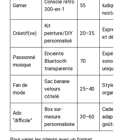
Console rétro
Gamer
55
ludique,
300-en-1
nostalgie
Kit
Expression
Créatif(ve)
peinture/DIY
20–35
et détente
personnalisé
Enceinte
Expérience
Passionné
Bluetooth
70
sonore
musique
transparente
unique
Sac banane
Fan de
Style et
velours
25–40
mode
organisation
côtelé
Box sur-
Cadeau
Ado
mesure
30–60
adapté aux
“difficile”
personnalisée
goûts
Pour varier les plaisirs avec un format