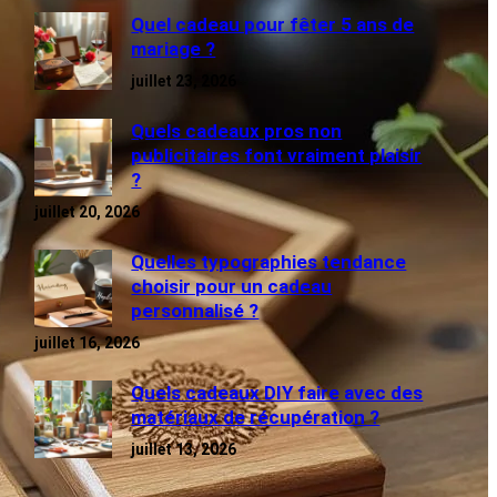
Quel cadeau pour fêter 5 ans de
mariage ?
juillet 23, 2026
Quels cadeaux pros non
publicitaires font vraiment plaisir
?
juillet 20, 2026
Quelles typographies tendance
choisir pour un cadeau
personnalisé ?
juillet 16, 2026
Quels cadeaux DIY faire avec des
matériaux de récupération ?
juillet 13, 2026