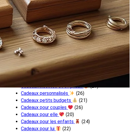
Catégories
Cadeaux bien-être et relaxation
(24)
Cadeaux d’anniversaire
(26)
Cadeaux de luxe
(21)
Cadeaux de mariage
(30)
Cadeaux de Noël
(30)
Cadeaux DIY
(25)
Cadeaux écoresponsables
(27)
Cadeaux gourmands
(24)
Cadeaux high-tech et gadgets
(26)
Cadeaux insolites et originaux
(27)
Cadeaux personnalisés
(26)
Cadeaux petits budgets
(21)
Cadeaux pour couples
(26)
Cadeaux pour elle
(20)
Cadeaux pour les enfants
(24)
Cadeaux pour lui
(22)