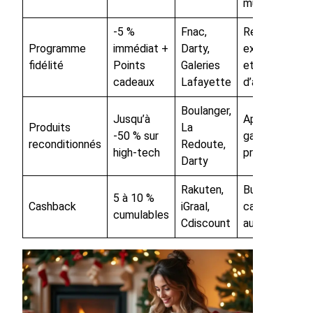
mutualisés
-5 %
Fnac,
Réductions
Programme
immédiat +
Darty,
exclusives
fidélité
Points
Galeries
et bons
cadeaux
Lafayette
d’achat
Boulanger,
Jusqu’à
Appareils
Produits
La
-50 % sur
garantis,
reconditionnés
Redoute,
high-tech
prix réduits
Darty
Rakuten,
Budget
5 à 10 %
Cashback
iGraal,
cadeaux
cumulables
Cdiscount
augmenté