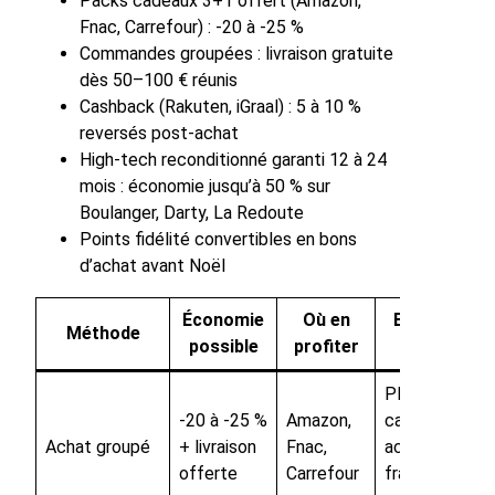
Packs cadeaux 3+1 offert (Amazon,
Fnac, Carrefour) : -20 à -25 %
Commandes groupées : livraison gratuite
dès 50–100 € réunis
Cashback (Rakuten, iGraal) : 5 à 10 %
reversés post-achat
High-tech reconditionné garanti 12 à 24
mois : économie jusqu’à 50 % sur
Boulanger, Darty, La Redoute
Points fidélité convertibles en bons
d’achat avant Noël
Économie
Où en
Bénéfice
Méthode
possible
profiter
clé
Plusieurs
-20 à -25 %
Amazon,
cadeaux
Achat groupé
+ livraison
Fnac,
achetés,
offerte
Carrefour
frais