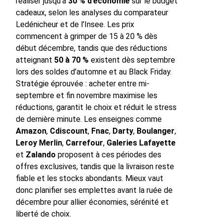
réaliser jusqu’à
30 % d’économie
sur le budget
cadeaux, selon les analyses du comparateur
Ledénicheur et de l’Insee. Les prix
commencent à grimper de 15 à 20 % dès
début décembre, tandis que des réductions
atteignant
50 à 70 %
existent dès septembre
lors des soldes d’automne et au Black Friday.
Stratégie éprouvée : acheter entre mi-
septembre et fin novembre maximise les
réductions, garantit le choix et réduit le stress
de dernière minute. Les enseignes comme
Amazon
,
Cdiscount
,
Fnac
,
Darty
,
Boulanger
,
Leroy Merlin
,
Carrefour
,
Galeries Lafayette
et
Zalando
proposent à ces périodes des
offres exclusives, tandis que la livraison reste
fiable et les stocks abondants. Mieux vaut
donc planifier ses emplettes avant la ruée de
décembre pour allier économies, sérénité et
liberté de choix.