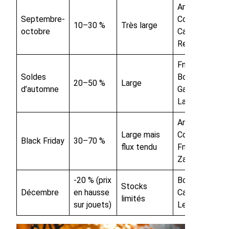
Amazon,
Septembre-
Cdiscount,
10–30 %
Très large
octobre
Carrefour, La
Redoute
Fnac, Darty,
Soldes
Boulanger,
20–50 %
Large
d’automne
Galeries
Lafayette
Amazon,
Large mais
Cdiscount,
Black Friday
30–70 %
flux tendu
Fnac,
Zalando
-20 % (prix
Boulanger,
Stocks
Décembre
en hausse
Carrefour,
limités
sur jouets)
Leroy Merlin