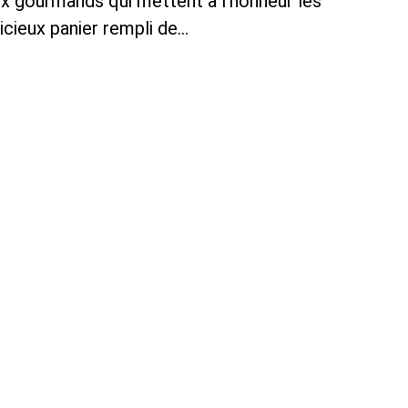
ux gourmands qui mettent à l’honneur les
licieux panier rempli de…