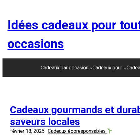
Aller
au
Idées cadeaux pour tou
contenu
occasions
Cadeaux par occasion
Cadeaux pour
Cadea
Cadeaux gourmands et durab
saveurs locales
février 18, 2025
Cadeaux écoresponsables