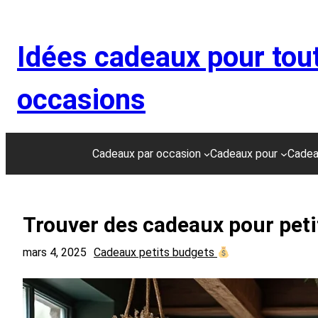
Aller
au
Idées cadeaux pour tou
contenu
occasions
Cadeaux par occasion
Cadeaux pour
Cadea
Trouver des cadeaux pour pet
mars 4, 2025
Cadeaux petits budgets