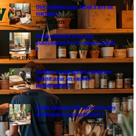
Quel cadeau pour fêter 5 ans de
mariage ?
juillet 23, 2026
Quels cadeaux pros non
publicitaires font vraiment plaisir
?
juillet 20, 2026
Quelles typographies tendance
choisir pour un cadeau
personnalisé ?
juillet 16, 2026
Quels cadeaux DIY faire avec des
matériaux de récupération ?
juillet 13, 2026