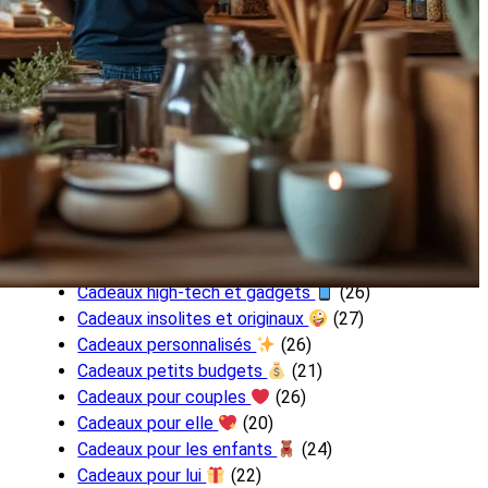
Catégories
Cadeaux bien-être et relaxation
(24)
Cadeaux d’anniversaire
(26)
Cadeaux de luxe
(21)
Cadeaux de mariage
(30)
Cadeaux de Noël
(30)
Cadeaux DIY
(25)
Cadeaux écoresponsables
(27)
Cadeaux gourmands
(24)
Cadeaux high-tech et gadgets
(26)
Cadeaux insolites et originaux
(27)
Cadeaux personnalisés
(26)
Cadeaux petits budgets
(21)
Cadeaux pour couples
(26)
Cadeaux pour elle
(20)
Cadeaux pour les enfants
(24)
Cadeaux pour lui
(22)