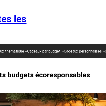
tes les
ux thématique
Cadeaux par budget
Cadeaux personnalisés
its budgets écoresponsables