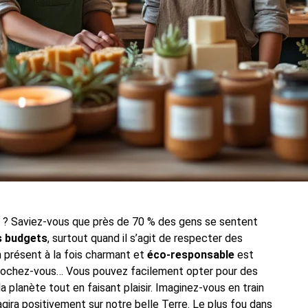
le ? Saviez-vous que près de 70 % des gens se sentent
s budgets
, surtout quand il s’agit de respecter des
un présent à la fois charmant et
éco-responsable
est
ccrochez-vous… Vous pouvez facilement opter pour des
 la planète tout en faisant plaisir. Imaginez-vous en train
agira positivement sur notre belle Terre. Le plus fou dans