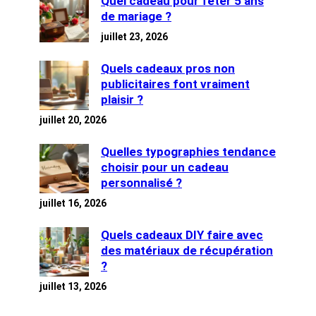
Quel cadeau pour fêter 5 ans
de mariage ?
juillet 23, 2026
Quels cadeaux pros non
publicitaires font vraiment
plaisir ?
juillet 20, 2026
Quelles typographies tendance
choisir pour un cadeau
personnalisé ?
juillet 16, 2026
Quels cadeaux DIY faire avec
des matériaux de récupération
?
juillet 13, 2026