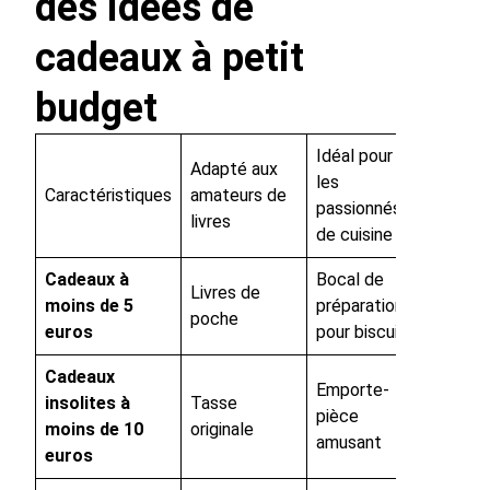
des idées de
cadeaux à petit
budget
Idéal pour
Adapté aux
les
Caractéristiques
amateurs de
passionnés
livres
de cuisine
Cadeaux à
Bocal de
Livres de
moins de 5
préparation
poche
euros
pour biscuit
Cadeaux
Emporte-
insolites à
Tasse
pièce
moins de 10
originale
amusant
euros