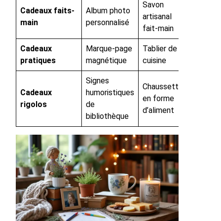
Savon
Cadeaux faits-
Album photo
artisanal
main
personnalisé
fait-main
Cadeaux
Marque-page
Tablier de
pratiques
magnétique
cuisine
Signes
Chaussettes
Cadeaux
humoristiques
en forme
rigolos
de
d’aliment
bibliothèque