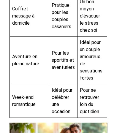
Un bon
Pratique
Coffret
moyen
pour les
massage à
d’évacuer
couples
domicile
le stress
casaniers
chez soi
Idéal pour
un couple
Pour les
Aventure en
amoureux
sportifs et
pleine nature
de
aventuriers
sensations
fortes
Idéal pour
Pour se
Week-end
célébrer
retrouver
romantique
une
loin du
occasion
quotidien