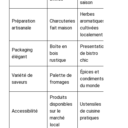
saison
Herbes
Préparation
Charcuteries
aromatiques
artisanale
fait maison
cultivées
localement
Boîte en
Presentation
Packaging
bois
de bistro
élégant
rustique
chic
Épices et
Variété de
Palette de
condiments
saveurs
fromages
du monde
Produits
disponibles
Ustensiles
Accessibilité
sur le
de cuisine
marché
pratiques
local