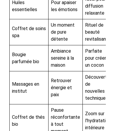
Huiles
Pour apaiser
diffusion
essentielles
les émotions
relaxante
Un moment
Rituel de
Coffret de soins
de pure
beauté
spa
détente
revitalisant
Ambiance
Parfaite
Bougie
sereine à la
pour créer
parfumée bio
maison
un cocon
Découverte
Retrouver
Massages en
de
énergie et
institut
nouvelles
paix
techniques
Pause
Zoom sur
Coffret de thés
réconfortante
l’hydratation
bio
à tout
intérieure