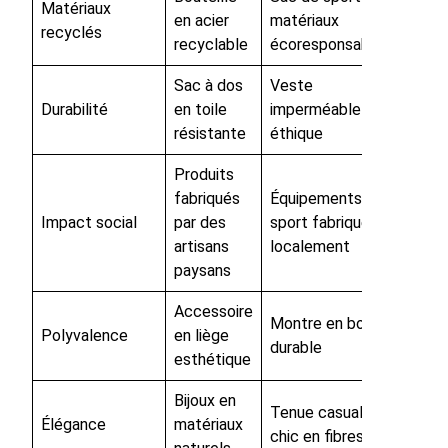
Matériaux
en acier
matériaux
recyclés
recyclable
écoresponsables
Sac à dos
Veste
Durabilité
en toile
imperméable et
résistante
éthique
Produits
fabriqués
Équipements de
Impact social
par des
sport fabriqués
artisans
localement
paysans
Accessoire
Montre en bois
Polyvalence
en liège
durable
esthétique
Bijoux en
Tenue casual
Élégance
matériaux
chic en fibres bio