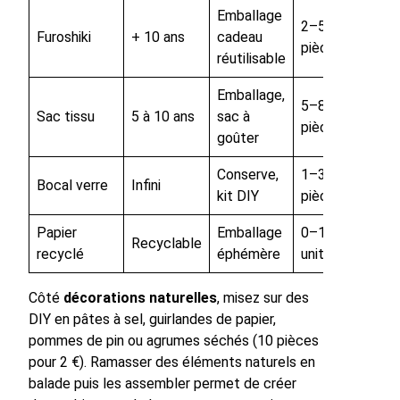
Emballage
2–5
Furoshiki
+ 10 ans
cadeau
pièce
réutilisable
Emballage,
5–8
Sac tissu
5 à 10 ans
sac à
pièce
goûter
Conserve,
1–3
Bocal verre
Infini
kit DIY
pièce
Papier
Emballage
0–1
Recyclable
recyclé
éphémère
unité
Côté
décorations naturelles
, misez sur des
DIY en pâtes à sel, guirlandes de papier,
pommes de pin ou agrumes séchés (10 pièces
pour 2 €). Ramasser des éléments naturels en
balade puis les assembler permet de créer