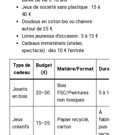
Jeux de société sans plastique : 15 à
40 €
Doudous en coton bio ou chanvre :
autour de 25 €
Livres jeunesse d’occasion : 5 à 15 €
Cadeaux immatériels (atelier,
spectacle) : dès 10 € l’entrée
Type de
Budget
Matière/Format
Durabilité
cadeau
(€)
Bois
Jouets
20–50
FSC/Peintures
5 à 10 ans
en bois
non toxiques
À
Jeux
Papier recyclé,
fabriquer
15–35
créatifs
carton
puis
recycler